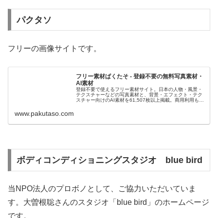
パクタソ
フリーの画像サイトです。
フリー素材ぱくたそ - 登録不要の無料写真素材・
AI素材
登録不要で使えるフリー素材サイト。日本の人物・風景・
テクスチャーなどの写真素材と、背景・エフェクト・テク
スチャー向けのAI素材を61,507枚以上掲載。商用利用も無
料でダウンロードできます。
www.pakutaso.com
ボディコンディショニングスタジオ blue bird
当NPO法人のプロボノとして、ご協力いただいていま
す。大曽根聡さんのスタジオ「blue bird」のホームページ
です。