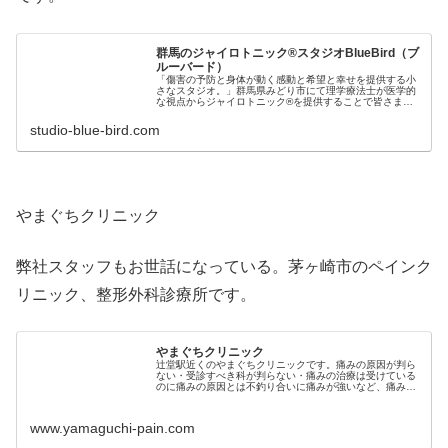
群馬のジャイロトニック®スタジオBlueBird（ブ
ルーバード）
「傷害の予防と身体が動く感動と希望と幸せを提供する小
さなスタジオ。」群馬県みどり市にて理学療法士が医学的
な視点からジャイロトニック®を提供することで皆さまに
とってベストな身体作りをサポートします。
studio-blue-bird.com
やまぐちクリニック
弊社スタッフもお世話になっている。茅ヶ崎市のペインク
リニック、整形外科診療所です。
やまぐちクリニック
辻堂駅近くのやまぐちクリニックです。痛みの原因が判ら
ない・受診すべき科が判らない・痛みの治療は受けている
のに痛みの原因とは不釣り合いに痛みが強いなど、痛みに
ついてのご心配や疑問は、是非ご相談ください。
www.yamaguchi-pain.com