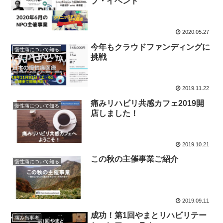
プ・イベント
2020.05.27
今年もクラウドファンディングに
慢性痛について知る
挑戦
2019.11.22
痛みリハビリ共感カフェ2019開
慢性痛について知る
店しました！
2019.10.21
この秋の主催事業ご紹介
慢性痛について知る
2019.09.11
成功！第1回やまとリハビリテー
痛み当事者