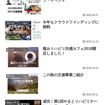
プ・イベント
2020.05.27
今年もクラウドファンディングに
慢性痛について知る
挑戦
2019.11.22
痛みリハビリ共感カフェ2019開
慢性痛について知る
店しました！
2019.10.21
この秋の主催事業ご紹介
慢性痛について知る
2019.09.11
成功！第1回やまとリハビリテー
痛み当事者