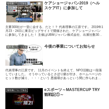
ケアショージャパン2019（ヘル
慢性痛について知る
スケアIT）に参加して
主要300社が一堂に会する、だと！？ 代表理事の江原です。 2019年1
月23・24日に東京ビッグサイトで開催された、ケアショージャパン
に参加してきました！ 主催はUBMジャパン株式会社、出展社数300
社！、来場者数15000人！！ビックイ...
今後の事業についてお知らせ
慢性痛について知る
代表理事の江原です。 11月のイベントを終えて、NPO活動は一段落
していました。 そうやっているとさぼり癖が付き、ホームページの
ヒット数が減り、・・・という 悪循環があっという間に作られます
ね。呼吸するように活動していかなくてはと思います。...
eスポーツ～MASTERCUP TRY
慢性痛について知る
観戦記①～