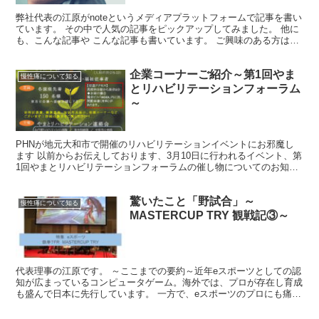
弊社代表の江原がnoteというメディアプラットフォームで記事を書い
ています。 その中で人気の記事をピックアップしてみました。 他に
も、こんな記事や こんな記事も書いています。 ご興味のある方はぜ
ひのぞいてみてください！ それでは！
企業コーナーご紹介～第1回やま
慢性痛について知る
とリハビリテーションフォーラム
～
PHNが地元大和市で開催のリハビリテーションイベントにお邪魔し
ます 以前からお伝えしております、3月10日に行われるイベント、第
1回やまとリハビリテーションフォーラムの催し物についてのお知ら
せです。 リハビリテーションには企業の協力が欠かせ...
驚いたこと「野試合」～
慢性痛について知る
MASTERCUP TRY 観戦記③～
代表理事の江原です。 ～ここまでの要約～近年eスポーツとしての認
知が広まっているコンピュータゲーム。海外では、プロが存在し育成
も盛んで日本に先行しています。 一方で、eスポーツのプロにも痛み
はつきもののようで。 「すわ！これは我々NPOPH...