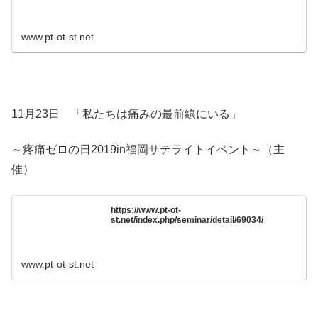
www.pt-ot-st.net
11月23日 「私たちは痛みの最前線にいる」
～疼痛ゼロの日2019in福岡サテライトイベント～（主
催）
https://www.pt-ot-
st.net/index.php/seminar/detail/69034/
www.pt-ot-st.net